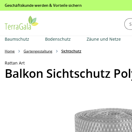
Geschäftskunde werden & Vorteile sichern
springen
Zur Hauptnavigation springen
Baumschutz
Bodenschutz
Zäune und Netze
Home
Gartengestaltung
Sichtschutz
Rattan Art
Balkon Sichtschutz Po