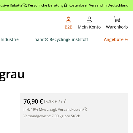
lusive Rabatte
Persönliche Beratung
Kostenloser Versand in Deutschland
Warenkor
B2B
Mein Konto
Warenkorb
Industrie
hanit® Recyclingkunststoff
Angebote %
lgrau
Balkon Sichtschutz Polyrattan 500x100cm hellgrau"
76,90 €
15,38 €
/
m²
inkl. 19% Mwst. zzgl. Versandkosten
Versandgewicht:
7,00 kg pro Stück