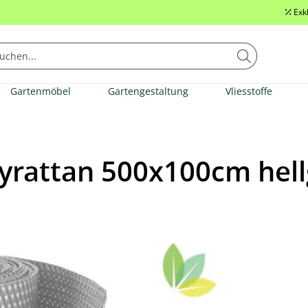
Exk
Gartenmöbel
Gartengestaltung
Vliesstoffe
lyrattan 500x100cm hel