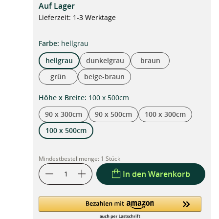
Auf Lager
Lieferzeit: 1-3 Werktage
auswählen
Farbe
:
hellgrau
hellgrau
dunkelgrau
braun
grün
beige-braun
auswählen
Höhe x Breite
:
100 x 500cm
90 x 300cm
90 x 500cm
100 x 300cm
100 x 500cm
Mindestbestellmenge:
1 Stück
In den Warenkorb