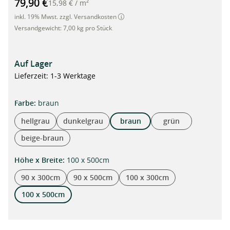
79,90 €
15,98 €
/
m²
inkl. 19% Mwst. zzgl. Versandkosten
Versandgewicht:
7,00 kg pro Stück
Auf Lager
Lieferzeit: 1-3 Werktage
auswählen
Farbe
:
braun
hellgrau
dunkelgrau
braun
grün
beige-braun
auswählen
Höhe x Breite
:
100 x 500cm
90 x 300cm
90 x 500cm
100 x 300cm
100 x 500cm