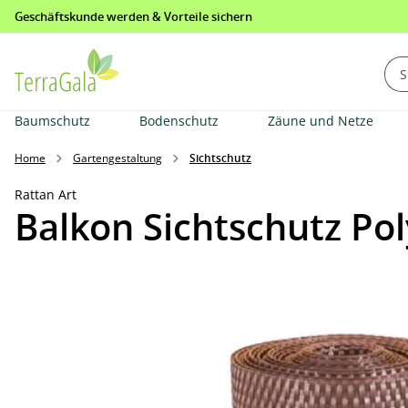
Geschäftskunde werden & Vorteile sichern
springen
Zur Hauptnavigation springen
Baumschutz
Bodenschutz
Zäune und Netze
Home
Gartengestaltung
Sichtschutz
Rattan Art
Balkon Sichtschutz Po