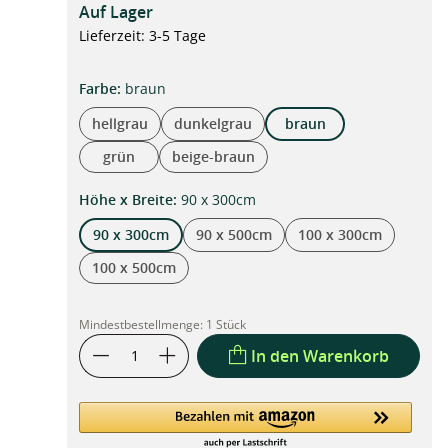
Auf Lager
Lieferzeit: 3-5 Tage
auswählen
Farbe
:
braun
hellgrau
dunkelgrau
braun
grün
beige-braun
auswählen
Höhe x Breite
:
90 x 300cm
90 x 300cm
90 x 500cm
100 x 300cm
100 x 500cm
Mindestbestellmenge:
1 Stück
In den Warenkorb