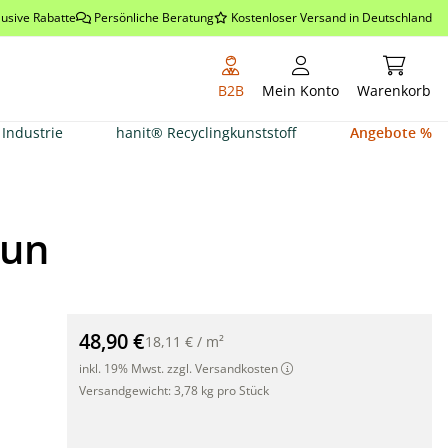
lusive Rabatte
Persönliche Beratung
Kostenloser Versand in Deutschland
Warenkor
B2B
Mein Konto
Warenkorb
Industrie
hanit® Recyclingkunststoff
Angebote %
aun
Balkon Sichtschutz Polyrattan 300 x 90cm, braun"
48,90 €
18,11 €
/
m²
inkl. 19% Mwst. zzgl. Versandkosten
Versandgewicht:
3,78 kg pro Stück