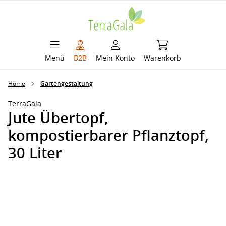
alt springen
Warenkorb enthält 
Menü
B2B
Mein Konto
Warenkorb
Home
Gartengestaltung
TerraGala
Jute Übertopf,
kompostierbarer Pflanztopf,
30 Liter