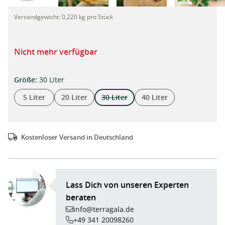
Jute Übertopf, kompostierbarer Pflanztopf, 30 Liter"
Versandgewicht:
0,220 kg pro Stück
Nicht mehr verfügbar
auswählen
Größe
:
30 Liter
5 Liter
20 Liter
30 Liter
40 Liter
(Diese Option ist zurzeit nicht verfügba
Kostenloser Versand in Deutschland
Lass Dich von unseren Experten
beraten
info@terragala.de
+49 341 20098260