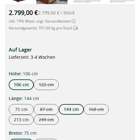
Mülltonnenbox aus Cortenstahl mit Motivtür, für 2 Tonnen à 12
2.799,00 €
2.799,00 €
/
Stück
inkl. 19% Mwst. zzgl. Versandkosten
Dieser Artikel wird per Spedition ve
Versandgewicht:
701,00 kg pro Stück
Auf Lager
Lieferzeit: 3-4 Wochen
auswählen
Höhe
:
106 cm
106 cm
122 cm
(Diese Option ist zurzeit nicht verfügbar.)
auswählen
Länge
:
144 cm
75 cm
87 cm
144 cm
168 cm
(Diese Option ist zurzeit nicht verfügbar.)
(Diese Option ist zurzeit
213 cm
249 cm
(Diese Option ist zurzeit nicht verfügbar.)
auswählen
Breite
:
75 cm