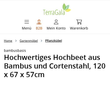
alt springen
Warenkorb enthält 
Menü
B2B
Mein Konto
Warenkorb
Home
Gartenmöbel
Pflanzkübel
bambusbasis
Hochwertiges Hochbeet aus
Bambus und Cortenstahl, 120
x 67 x 57cm