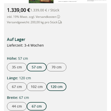
Hochwertiges Hochbeet aus Bambus und Cortenstahl, 120 x 67
1.339,00 €
1.339,00 €
/
Stück
inkl. 19% Mwst. zzgl. Versandkosten
Dieser Artikel wird per Spedition ve
Versandgewicht:
200,00 kg pro Stück
Auf Lager
Lieferzeit: 3-4 Wochen
auswählen
Höhe
:
57 cm
35 cm
57 cm
70 cm
auswählen
Länge
:
120 cm
67 cm
102 cm
120 cm
auswählen
Breite
:
67 cm
44 cm
67 cm