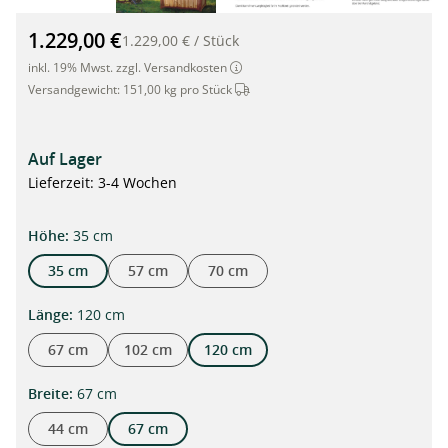
Hochwertiges Hochbeet aus Bambus und Cortenstahl, 120 x 67
1.229,00 €
1.229,00 €
/
Stück
inkl. 19% Mwst. zzgl. Versandkosten
Dieser Artikel wird per Spedition ve
Versandgewicht:
151,00 kg pro Stück
Auf Lager
Lieferzeit: 3-4 Wochen
auswählen
Höhe
:
35 cm
35 cm
57 cm
70 cm
auswählen
Länge
:
120 cm
67 cm
102 cm
120 cm
auswählen
Breite
:
67 cm
44 cm
67 cm